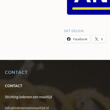
DIT DELEN:
Facebook
X
CONTACT
CONTACT
Stichting iedereen een maaltijd
info@iedereeneenmaaltijd.nl