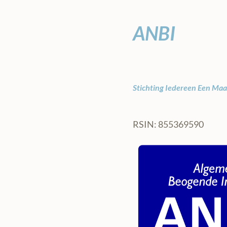
ANBI
Stichting Iedereen Een Maal
RSIN: 855369590