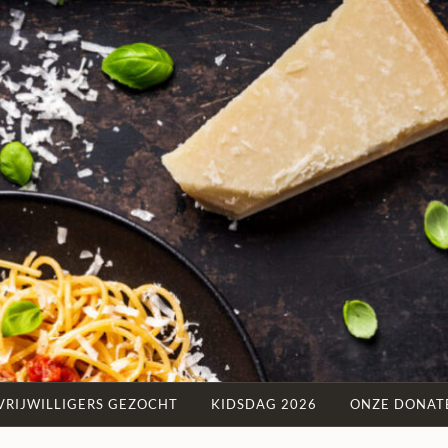
STICHTING
Omdat
IEDEREEN
iedereen
EEN
een
MAALTIJD
maaltijd
verdient
VRIJWILLIGERS GEZOCHT
KIDSDAG 2026
ONZE DONAT